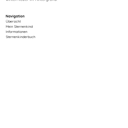
Navigation
Übersicht
Mein Sternenkind
Informationen
Sternenkinderbuch
Spenden
Umfeld
Kontakt
Rechtliches
Impressum
Datenschutz
AGB
Kontakt
Juliens Stern
Freiestrasse 11
8610 Uster
info@meinsternenkind.ch