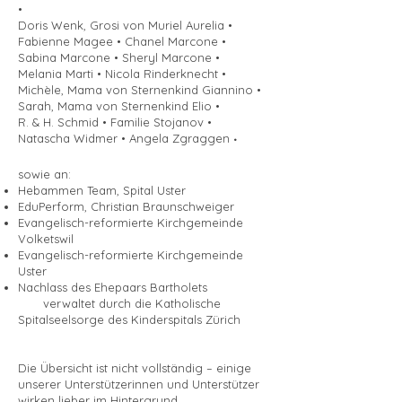
•
Doris Wenk, Grosi von Muriel Aurelia •
Fabienne Magee • Chanel Marcone •
Sabina Marcone • Sheryl Marcone •
Melania Marti • Nicola Rinderknecht •
Michèle, Mama von Sternenkind Giannino •
Sarah, Mama von Sternenkind Elio •
R. & H. Schmid • Familie Stojanov •
Natascha Widmer • Angela Zgraggen
•
sowie an: ​​​
Hebammen Team, Spital Uster​
EduPerform, Christian Braunschweiger
Evangelisch-reformierte Kirchgemeinde
Volketswil
Evangelisch-reformierte Kirchgemeinde
Uster
Nachlass des Ehepaars Bartholets
verwaltet durch die
Katholische
Spitalseelsorge des Kinderspitals Zürich​
Die Übersicht ist nicht vollständig – einige
unserer Unterstützerinnen und Unterstützer
wirken lieber im Hintergrund.